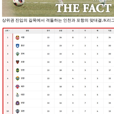
상위권 진입의 길목에서 격돌하는 인천과 포항의 맞대결./K리