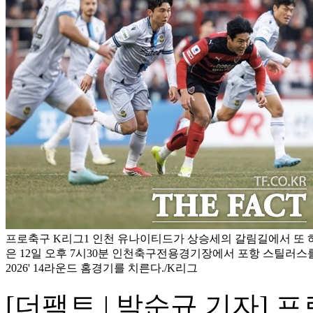
프로축구 K리그1 인천 유나이티드가 상승세의 갈림길에서 또 
은 12일 오후 7시30분 인천축구전용경기장에서 포항 스틸러스를
2026' 14라운드 홈경기를 치른다./K리그
[더팩트 | 박순규 기자] 