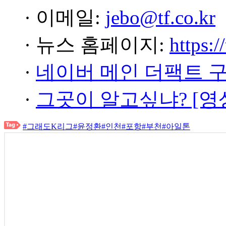
· 이메일:
jebo@tf.co.kr
· 뉴스 홈페이지:
https:/
·
네이버 메인 더팩트 
·
그곳이 알고싶냐? [영
#그래도K리그
#윤정환
#인천
#포항
#부천
#아일톤