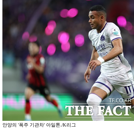
안양의 '폭주 기관차' 아일톤./K리그