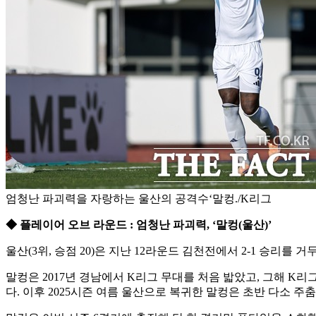
엄청난 파괴력을 자랑하는 울산의 공격수‘말컹./K리그
◆ 플레이어 오브 라운드 : 엄청난 파괴력, ‘말컹(울산)’
울산(3위, 승점 20)은 지난 12라운드 김천전에서 2-1 승리
말컹은 2017년 경남에서 K리그 무대를 처음 밟았고, 그해 K리
다. 이후 2025시즌 여름 울산으로 복귀한 말컹은 초반 다소 