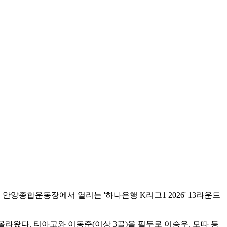
 안양종합운동장에서 열리는 '하나은행 K리그1 2026' 13라운드
 올라왔다. 티아고와 이동준(이상 3골)을 필두로 이승우, 모따 등