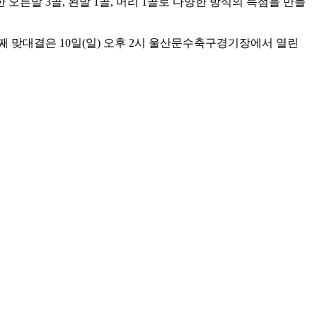
오른발 3골, 왼발 1골, 머리 1골로 다양한 방식의 득점을 만들
번째 맞대결은 10일(일) 오후 2시 울산문수축구경기장에서 열린