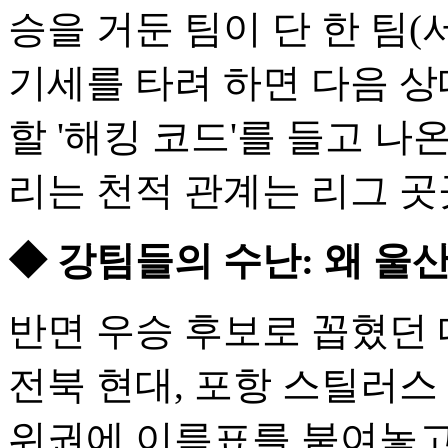
승을 거둔 팀이 단 한 팀(
기세를 타려 하면 다음 상
할 '해킹 코드'를 들고 나
리는 천적 관계는 리그 곳
◆ 강팀들의 수난: 왜 울
반면 우승 후보로 꼽혔던 
전북 현대, 포항 스틸러스
위권에 이름표를 붙여놓고