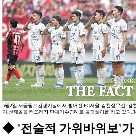
5월2일 서울월드컵경기장에서 벌어진 FC서울-김천상무전. 김천
이 선제골을 터뜨리자 단체거수경례로 골뒷풀이를 하고 있다./
◆ '전술적 가위바위보'가