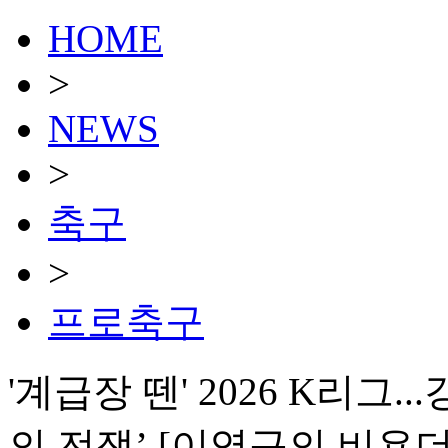
HOME
>
NEWS
>
축구
>
프로축구
'계급장 뗀' 2026 K리그.
의 전쟁’ [이영규의 비욘