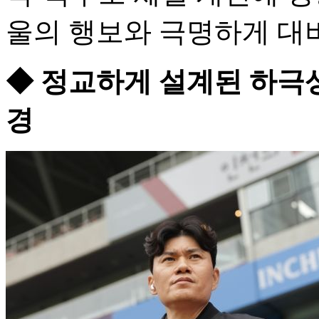
울의 행보와 극명하게 대
◆ 정교하게 설계된 하극상
경