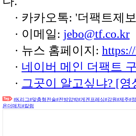
다.
· 카카오톡: '더팩트제보
· 이메일:
jebo@tf.co.kr
· 뉴스 홈페이지:
https:/
·
네이버 메인 더팩트 
·
그곳이 알고싶냐? [영
#K리그
#맞춤형전술
#전방압박
#게겐프레싱
#강원
#제주
#
욘더매치
#칼럼