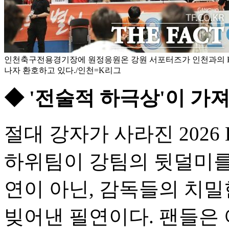
인천축구전용경기장에 원정응원온 강원 서포터즈가 인천과의 K리
나자 환호하고 있다./인천=K리그
◆ '전술적 하극상'이 가
절대 강자가 사라진 202
하위팀이 강팀의 뒷덜미를
연이 아닌, 감독들의 치밀
빚어낸 필연이다. 팬들은 