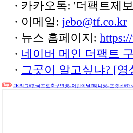
· 카카오톡: '더팩트제보
· 이메일:
jebo@tf.co.kr
· 뉴스 홈페이지:
https:/
·
네이버 메인 더팩트 
·
그곳이 알고싶냐? [영
#K리그
#한국프로축구연맹
#어린이날
#티니핑
#포켓몬
#캐