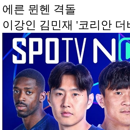
에른 뮌헨 격돌
이강인 김민재 '코리안 더