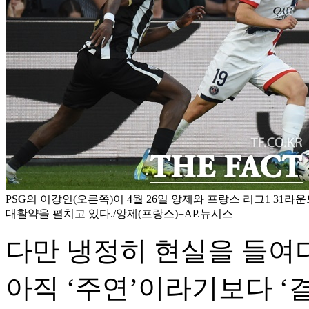
PSG의 이강인(오른쪽)이 4월 26일 앙제와 프랑스 리그1 31라
대활약을 펼치고 있다./앙제(프랑스)=AP.뉴시스
다만 냉정히 현실을 들여
아직 ‘주연’이라기보다 ‘