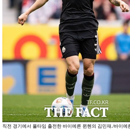
직전 경기에서 풀타임 출전한 바이에른 뮌헨의 김민재./바이에