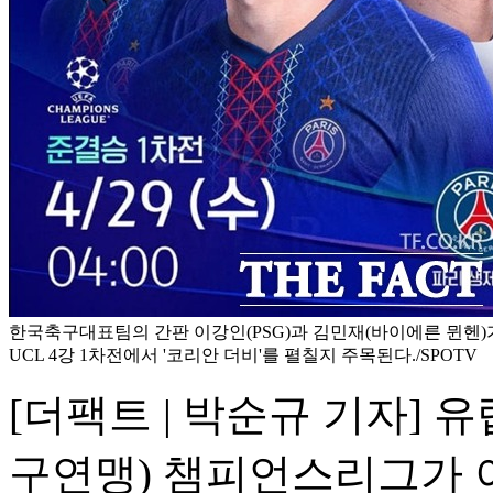
한국축구대표팀의 간판 이강인(PSG)과 김민재(바이에른 뮌헨)가 29
UCL 4강 1차전에서 '코리안 더비'를 펼칠지 주목된다./SPOTV
[더팩트 | 박순규 기자] 유
구연맹) 챔피언스리그가 