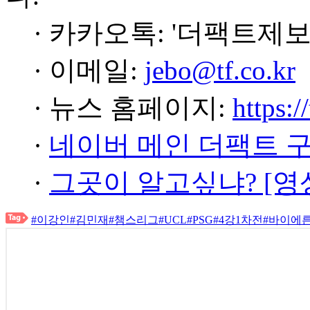
· 카카오톡: '더팩트제보
· 이메일:
jebo@tf.co.kr
· 뉴스 홈페이지:
https:/
·
네이버 메인 더팩트 
·
그곳이 알고싶냐? [영
#이강인
#김민재
#챔스리그
#UCL
#PSG
#4강1차전
#바이에