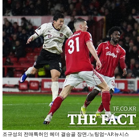
조규성의 전매특허인 헤더 결승골 장면./노팅엄=AP.뉴시스