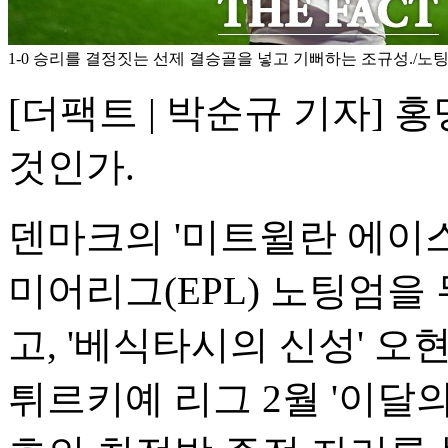
1-0 승리를 결정짓는 선제 결승골을 넣고 기뻐하는 조규성./노팅
[더팩트 | 박순규 기자] 홍
것인가.
덴마크의 '미트윌란 에이스
미어리그(EPL) 노팅엄
고, '베식타시의 신성' 오
튀르키예 리그 2월 '이달