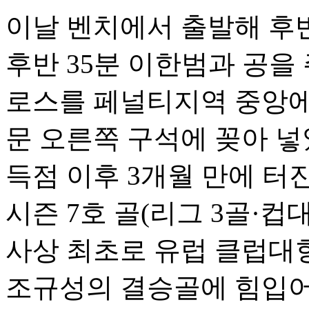
이날 벤치에서 출발해 후반
후반 35분 이한범과 공을
로스를 페널티지역 중앙에
문 오른쪽 구석에 꽂아 넣었
득점 이후 3개월 만에 터진
시즌 7호 골(리그 3골·컵대
사상 최초로 유럽 클럽대
조규성의 결승골에 힘입어