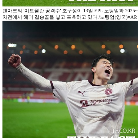
덴마크의 '미트윌란 공격수' 조구성이 13일 EPL 노팅엄과 2025~
차전에서 헤더 결승골을 넣고 포효하고 있다./노팅엄(영국)=AP