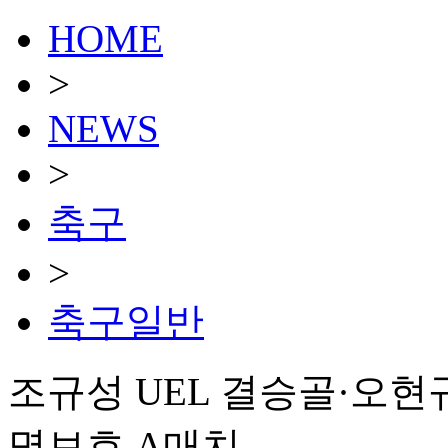
HOME
>
NEWS
>
축구
>
축구일반
조규성 UEL 결승골·오현규 
명보호 A매치