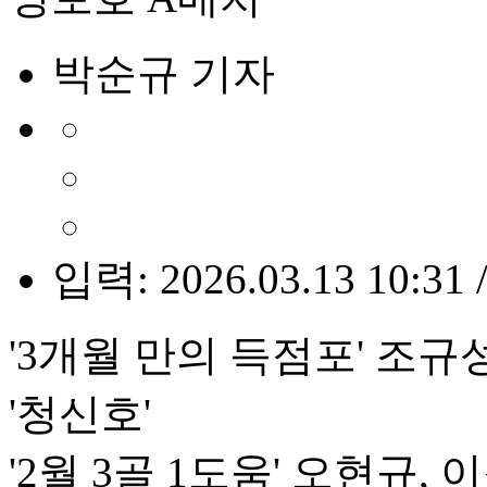
박순규 기자
입력: 2026.03.13 10:31 
'3개월 만의 득점포' 조규
'청신호'
'2월 3골 1도움' 오현규, 이