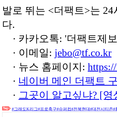
발로 뛰는 <더팩트>는 2
다.
· 카카오톡: '더팩트제보
· 이메일:
jebo@tf.co.kr
· 뉴스 홈페이지:
https:/
·
네이버 메인 더팩트 
·
그곳이 알고싶냐? [영
#그래도K리그
#프로축구
#슈퍼컵
#전북현대
#대전시티즌
#