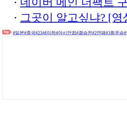
·
네이버 메인 더팩트 
·
그곳이 알고싶냐? [영
#일본
#중국
#23세이하
#아시안컵
#결승전
#2연패
#3회우승