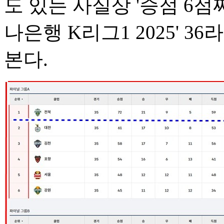
도 있는 사실상 '승점 6점짜
나은행 K리그1 2025' 
본다.