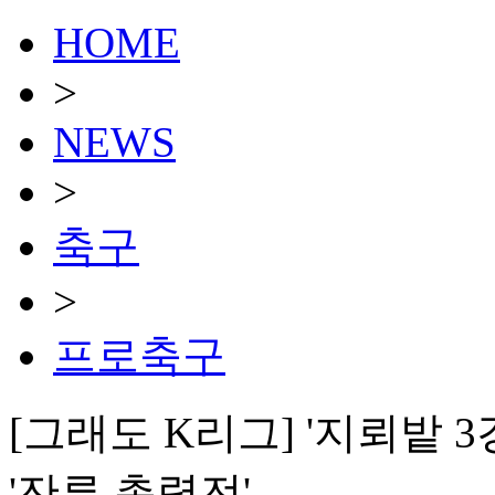
HOME
>
NEWS
>
축구
>
프로축구
[그래도 K리그] '지뢰밭 3
'잔류 총력전'