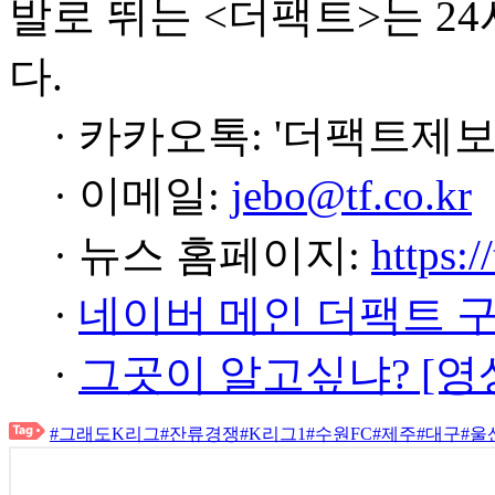
발로 뛰는 <더팩트>는 2
다.
· 카카오톡: '더팩트제보
· 이메일:
jebo@tf.co.kr
· 뉴스 홈페이지:
https:/
·
네이버 메인 더팩트 
·
그곳이 알고싶냐? [영
#그래도K리그
#잔류경쟁
#K리그1
#수원FC
#제주
#대구
#울