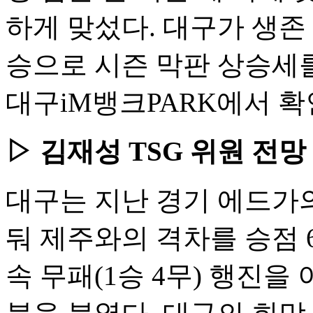
하게 맞섰다. 대구가 생존
승으로 시즌 막판 상승세를
대구iM뱅크PARK에서 확
▷ 김재성 TSG 위원 전망 
대구는 지난 경기 에드가
둬 제주와의 격차를 승점 6
속 무패(1승 4무) 행진