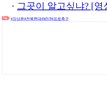
·
그곳이 알고싶냐? [영
#강상윤
#전북현대
#MVP
#프로축구