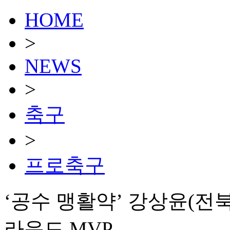
HOME
>
NEWS
>
축구
>
프로축구
‘공수 맹활약’ 강상윤(전북),
라운드 MVP