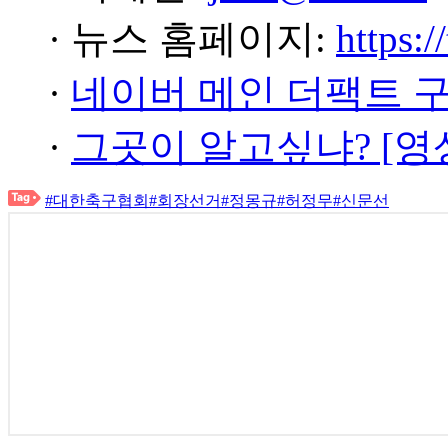
· 뉴스 홈페이지:
https:/
·
네이버 메인 더팩트 
·
그곳이 알고싶냐? [영
#대한축구협회
#회장선거
#정몽규
#허정무
#신문선