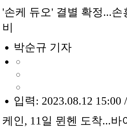
'손케 듀오' 결별 확정...
비
박순규 기자
입력: 2023.08.12 15:00 
케인, 11일 뮌헨 도착..