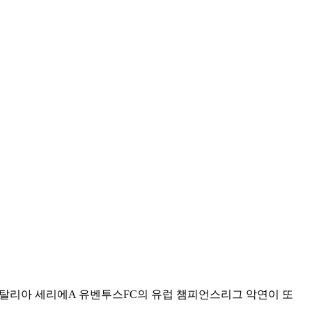
와 이탈리아 세리에A 유벤투스FC의 유럽 챔피언스리그 악연이 또