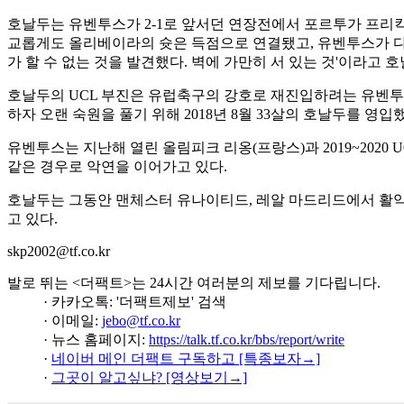
호날두는 유벤투스가 2-1로 앞서던 연장전에서 포르투가 프리킥
교롭게도 올리베이라의 슛은 득점으로 연결됐고, 유벤투스가 다득
가 할 수 없는 것을 발견했다. 벽에 가만히 서 있는 것'이라고 
호날두의 UCL 부진은 유럽축구의 강호로 재진입하려는 유벤투스
하자 오랜 숙원을 풀기 위해 2018년 8월 33살의 호날두를 영입
유벤투스는 지난해 열린 올림피크 리옹(프랑스)과 2019~2020 
같은 경우로 악연을 이어가고 있다.
호날두는 그동안 맨체스터 유나이티드, 레알 마드리드에서 활약하
고 있다.
skp2002@tf.co.kr
발로 뛰는 <더팩트>는 24시간 여러분의 제보를 기다립니다.
· 카카오톡: '더팩트제보' 검색
· 이메일:
jebo@tf.co.kr
· 뉴스 홈페이지:
https://talk.tf.co.kr/bbs/report/write
·
네이버 메인 더팩트 구독하고 [특종보자→]
·
그곳이 알고싶냐? [영상보기→]