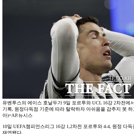
유벤투스의 에이스 호날두가 9일 포르투와 UCL 16강 2차전에서 
기록, 원정다득점 기준에 따라 탈락하자 아쉬움을 감추지 못 하
아)=AP.뉴시스
10일 UEFA챔피언스리그 16강 1,2차전 포르투와 4-4, 원정 
재연됐다.