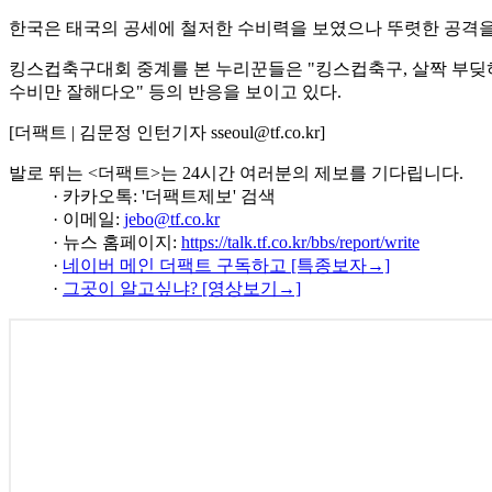
한국은 태국의 공세에 철저한 수비력을 보였으나 뚜렷한 공격을 
킹스컵축구대회 중계를 본 누리꾼들은 "킹스컵축구, 살짝 부딪혀
수비만 잘해다오" 등의 반응을 보이고 있다.
[더팩트 | 김문정 인턴기자 sseoul@tf.co.kr]
발로 뛰는 <더팩트>는 24시간 여러분의 제보를 기다립니다.
· 카카오톡: '더팩트제보' 검색
· 이메일:
jebo@tf.co.kr
· 뉴스 홈페이지:
https://talk.tf.co.kr/bbs/report/write
·
네이버 메인 더팩트 구독하고 [특종보자→]
·
그곳이 알고싶냐? [영상보기→]