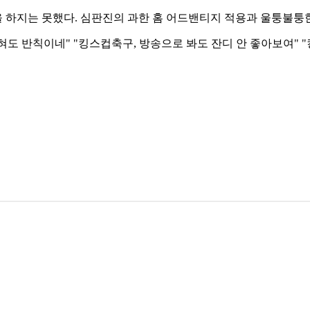
하지는 못했다. 심판진의 과한 홈 어드밴티지 적용과 울퉁불퉁한
도 반칙이네" "킹스컵축구, 방송으로 봐도 잔디 안 좋아보여" "