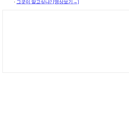
·
그곳이 알고싶냐? [영상보기→]