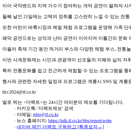
이어 국악밴드와 지역 가수가 참여하는 개막 공연이 펼쳐져 사
둘째 날인 21일에는 고택의 정취를 고스란히 느낄 수 있는 전
또한 어린이 벼룩시장과 예절 체험 프로그램을 운영해 가족 단
폐막 공연으로는 성악과 난타 공연이 이어지며 이틀간의 문화 
아울러 축제 기간 동안 먹거리 부스와 다양한 체험 부스, 전통놀
이번 사계문화제는 시민과 관광객이 선조들의 지혜와 삶의 자취
특히 전통문화를 쉽고 친근하게 체험할 수 있는 프로그램을 통해
행사와 관련한 자세한 일정과 프로그램은 계룡시 SNS 및 계룡문
tfcc2024@tf.co.kr
발로 뛰는 <더팩트>는 24시간 여러분의 제보를 기다립니다.
· 카카오톡: '더팩트제보' 검색
· 이메일:
jebo@tf.co.kr
· 뉴스 홈페이지:
https://talk.tf.co.kr/bbs/report/write
·
네이버 메인 더팩트 구독하고 [특종보자→]