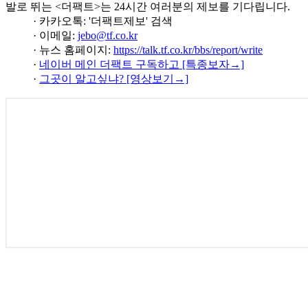
발로 뛰는 <더팩트>는 24시간 여러분의 제보를 기다립니다.
· 카카오톡: '더팩트제보' 검색
· 이메일:
jebo@tf.co.kr
· 뉴스 홈페이지:
https://talk.tf.co.kr/bbs/report/write
·
네이버 메인 더팩트 구독하고 [특종보자→]
·
그곳이 알고싶냐? [영상보기→]