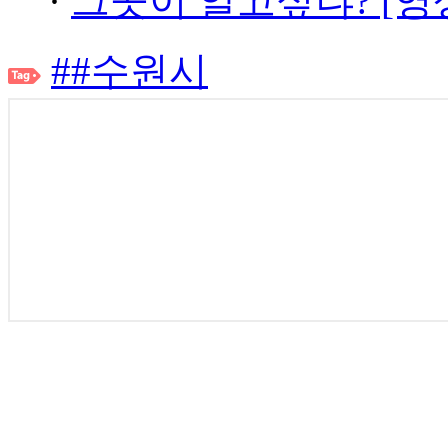
·
그곳이 알고싶냐? [영
##수원시