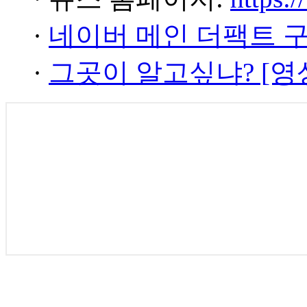
·
네이버 메인 더팩트 
·
그곳이 알고싶냐? [영