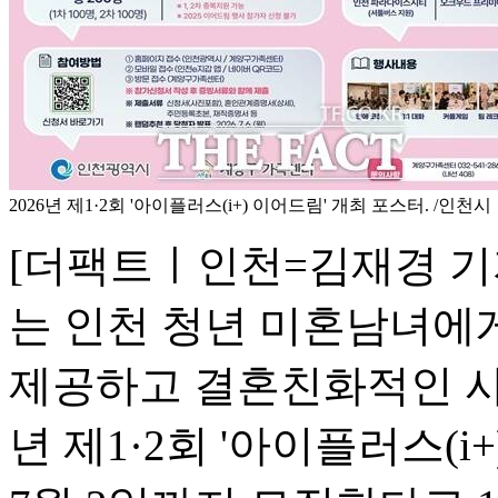
2026년 제1·2회 '아이플러스(i+) 이어드림' 개최 포스터. /인천시
[더팩트ㅣ인천=김재경 기
는 인천 청년 미혼남녀에
제공하고 결혼친화적인 사
년 제1·2회 '아이플러스(i