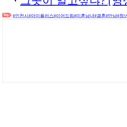
·
그곳이 알고싶냐? [영
#인천시
#아이플러스
#이어드림
#미혼남녀
#결혼
#만남
#청