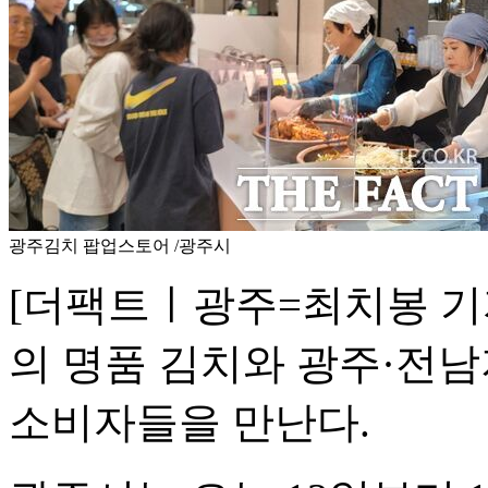
광주김치 팝업스토어 /광주시
[더팩트ㅣ광주=최치봉 기자
의 명품 김치와 광주·전
소비자들을 만난다.