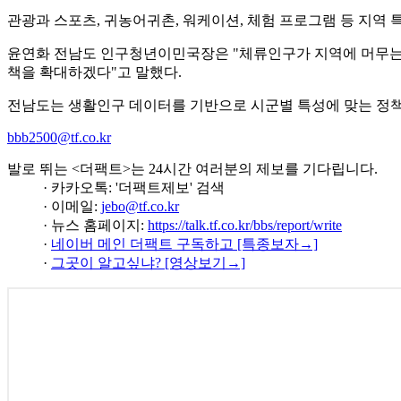
관광과 스포츠, 귀농어귀촌, 워케이션, 체험 프로그램 등 지역
윤연화 전남도 인구청년이민국장은 "체류인구가 지역에 머무는 
책을 확대하겠다"고 말했다.
전남도는 생활인구 데이터를 기반으로 시군별 특성에 맞는 정책
bbb2500@tf.co.kr
발로 뛰는 <더팩트>는 24시간 여러분의 제보를 기다립니다.
· 카카오톡: '더팩트제보' 검색
· 이메일:
jebo@tf.co.kr
· 뉴스 홈페이지:
https://talk.tf.co.kr/bbs/report/write
·
네이버 메인 더팩트 구독하고 [특종보자→]
·
그곳이 알고싶냐? [영상보기→]