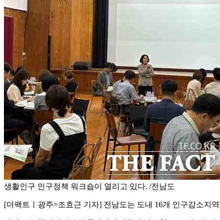
생활인구 인구정책 워크숍이 열리고 있다. /전남도
[더팩트ㅣ광주=조효근 기자] 전남도는 도내 16개 인구감소지역