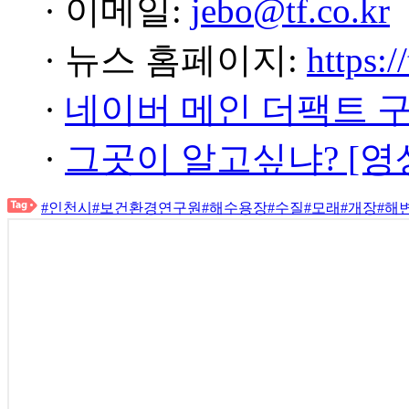
· 이메일:
jebo@tf.co.kr
· 뉴스 홈페이지:
https:/
·
네이버 메인 더팩트 
·
그곳이 알고싶냐? [영
#인천시
#보건환경연구원
#해수용장
#수질
#모래
#개장
#해