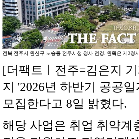
전북 전주시 완산구 노송동 전주시청 청사 전경. 왼쪽은 제2청사
[더팩트ㅣ전주=김은지 기자
지 '2026년 하반기 공공
모집한다고 8일 밝혔다.
해당 사업은 취업 취약계층