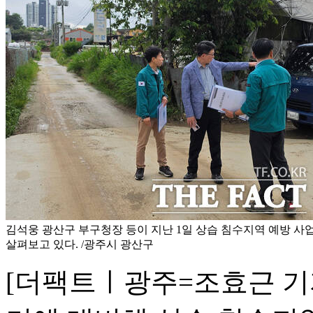
김석웅 광산구 부구청장 등이 지난 1일 상습 침수지역 예방 사
살펴보고 있다. /광주시 광산구
[더팩트ㅣ광주=조효근 기