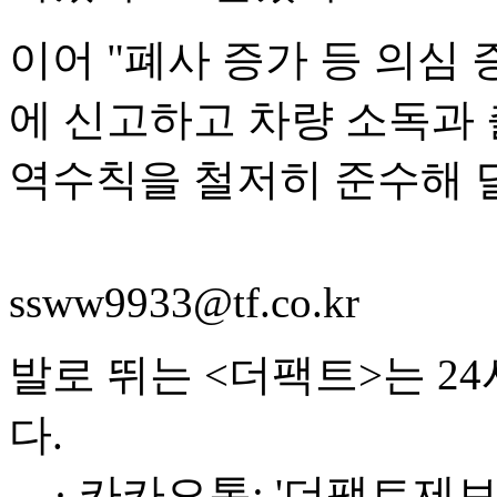
이어 "폐사 증가 등 의심
에 신고하고 차량 소독과 
역수칙을 철저히 준수해 
ssww9933@tf.co.kr
발로 뛰는 <더팩트>는 2
다.
· 카카오톡: '더팩트제보