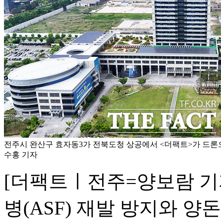
전주시 완산구 효자동3가 전북도청 상공에서 <더팩트>가 드론으
수홍 기자
[더팩트ㅣ전주=양보람 기
병(ASF) 재발 방지와 