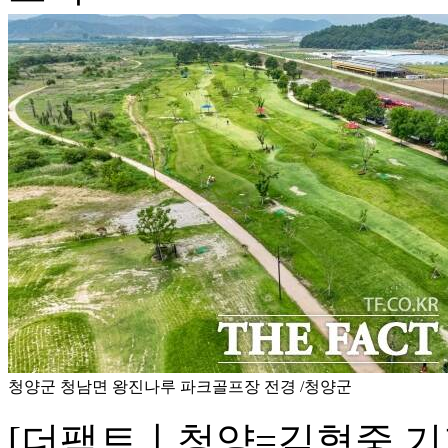
청양군 청남면 왕진나루 파크골프장 전경 /청양군
[더팩트ㅣ청양=김형중 기