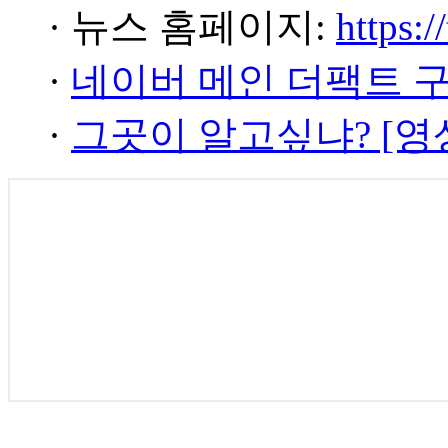
· 뉴스 홈페이지:
https:/
·
네이버 메인 더팩트 
·
그곳이 알고싶냐? [영