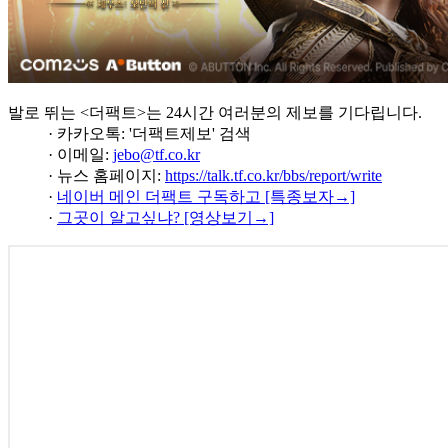
발로 뛰는 <더팩트>는 24시간 여러분의 제보를 기다립니다.
· 카카오톡: '더팩트제보' 검색
· 이메일:
jebo@tf.co.kr
· 뉴스 홈페이지:
https://talk.tf.co.kr/bbs/report/write
·
네이버 메인 더팩트 구독하고 [특종보자→]
·
그곳이 알고싶냐? [영상보기→]