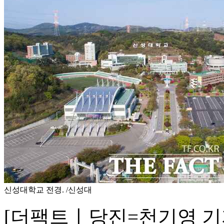
신성대학교 전경. /신성대
[더팩트ㅣ당진=천기영 기