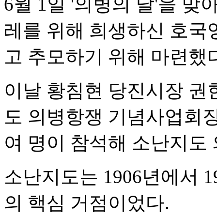
6월 1일 '의병의 날'을 
레를 위해 희생하신 호국
고 추모하기 위해 마련했다
이날 황침현 당진시장 권
도 의병항쟁 기념사업회장,
여 명이 참석해 소난지도
소난지도는 1906년에서 
의 핵심 거점이었다.