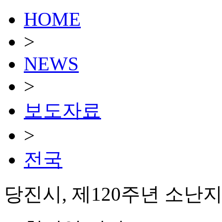
HOME
>
NEWS
>
보도자료
>
전국
당진시, 제120주년 소난