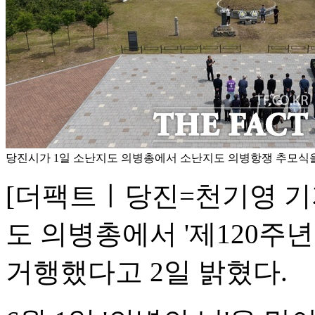
당진시가 1일 소난지도 의병총에서 소난지도 의병항쟁 추모식을
[더팩트ㅣ당진=천기영 기자
도 의병총에서 '제120주
거행했다고 2일 밝혔다.