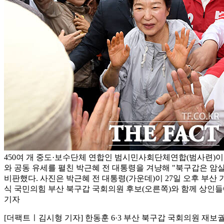
450여 개 중도·보수단체 연합인 범시민사회단체연합(범사련)이
와 공동 유세를 펼친 박근혜 전 대통령을 겨냥해 "북구갑은 암
비판했다. 사진은 박근혜 전 대통령(가운데)이 27일 오후 부산
식 국민의힘 부산 북구갑 국회의원 후보(오른쪽)와 함께 상인들
기자
[더팩트ㅣ김시형 기자] 한동훈 6·3 부산 북구갑 국회의원 재