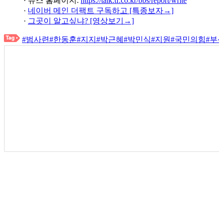
· 뉴스 홈페이지:
https://talk.tf.co.kr/bbs/report/write
·
네이버 메인 더팩트 구독하고 [특종보자→]
·
그곳이 알고싶냐? [영상보기→]
#범사련
#한동훈
#지지
#박근혜
#박민식
#지원
#국민의힘
#부