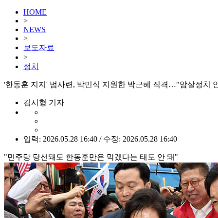
HOME
>
NEWS
>
보도자료
>
정치
'한동훈 지지' 범사련, 박민식 지원한 박근혜 직격…"암살정치 
김시형 기자
입력: 2026.05.28 16:40 / 수정: 2026.05.28 16:40
"민주당 당선돼도 한동훈만은 막겠다는 태도 안 돼"