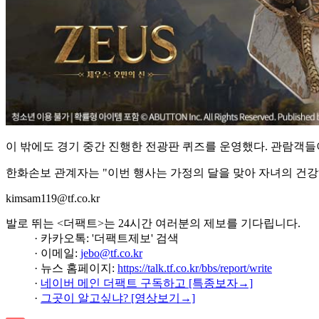
이 밖에도 경기 중간 진행한 전광판 퀴즈를 운영했다. 관람객
한화손보 관계자는 "이번 행사는 가정의 달을 맞아 자녀의 건
kimsam119@tf.co.kr
발로 뛰는 <더팩트>는 24시간 여러분의 제보를 기다립니다.
· 카카오톡: '더팩트제보' 검색
· 이메일:
jebo@tf.co.kr
· 뉴스 홈페이지:
https://talk.tf.co.kr/bbs/report/write
·
네이버 메인 더팩트 구독하고 [특종보자→]
·
그곳이 알고싶냐? [영상보기→]