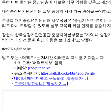
특히 이번 협약은 중장년층이 새로운 직무 역량을 갖추고 제2의
대전중장년지원센터는 실무 중심의 자격 취득 과정을 운영하고
손경희 대전중장년지원센터 사무국장은 "승강기 안전 분야는 시
리로 다시 도약할 수 있도록 실무 교육과 취업 연계를 촘촘히 
장현숙 한국승강기안전공단 충청지역본부장는 "지역 내 승강기 
력양성과 안전 문화 확산에 힘을 보태겠다"고 말했다.
tfcc2024@tf.co.kr
발로 뛰는 <더팩트>는 24시간 여러분의 제보를 기다립니다.
· 카카오톡: '더팩트제보' 검색
· 이메일:
jebo@tf.co.kr
· 뉴스 홈페이지:
https://talk.tf.co.kr/bbs/report/write
·
네이버 메인 더팩트 구독하고 [특종보자→]
·
그곳이 알고싶냐? [영상보기→]