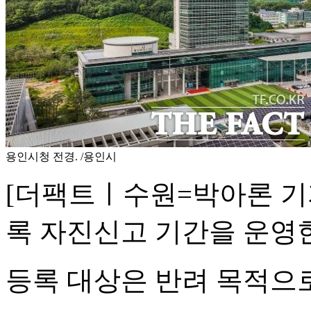
용인시청 전경. /용인시
[더팩트ㅣ수원=박아론 기
록 자진신고 기간을 운영한
등록 대상은 반려 목적으로