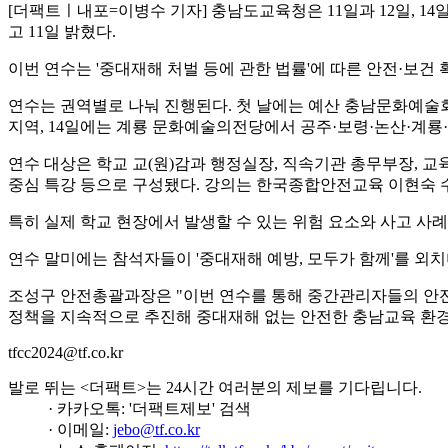
[더팩트ㅣ내포=이병수 기자] 충남도교육청은 11일과 12일, 14일
고 11일 밝혔다.
이번 연수는 '중대재해 처벌 등에 관한 법률'에 따른 안전·보건
연수는 권역별로 나눠 진행된다. 첫 날에는 예산 충남문화예술
지역, 14일에는 계룡 문화예술의전당에서 공주·보령·논산·계룡
연수 대상은 학교 교(원)감과 행정실장, 직속기관 총무부장,
중심 특강 등으로 구성됐다. 강의는 한국종합안전교육 이현숙 
특히 실제 학교 현장에서 발생할 수 있는 위험 요소와 사고 사
연수 말미에는 참석자들이 '중대재해 예방, 모두가 함께'를 외
조성구 안전총괄과장은 "이번 연수를 통해 중간관리자들의 안전
정책을 지속적으로 추진해 중대재해 없는 안전한 충남교육 환경
tfcc2024@tf.co.kr
발로 뛰는 <더팩트>는 24시간 여러분의 제보를 기다립니다.
· 카카오톡: '더팩트제보' 검색
· 이메일:
jebo@tf.co.kr