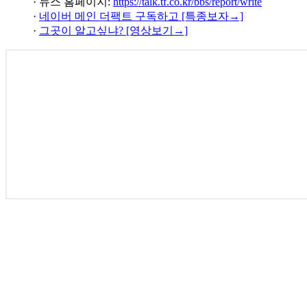
· 뉴스 홈페이지:
https://talk.tf.co.kr/bbs/report/write
·
네이버 메인 더팩트 구독하고 [특종보자→]
·
그곳이 알고싶냐? [영상보기→]