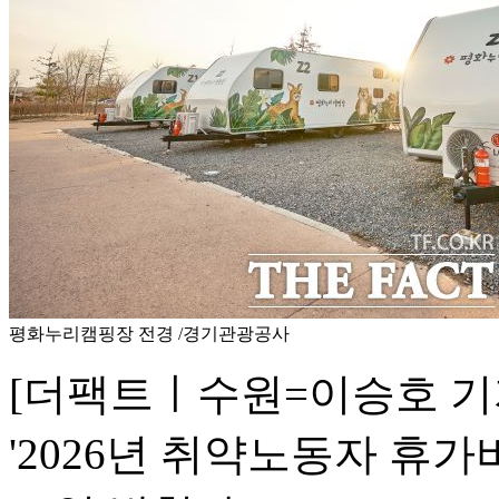
평화누리캠핑장 전경 /경기관광공사
[더팩트ㅣ수원=이승호 기자
'2026년 취약노동자 휴