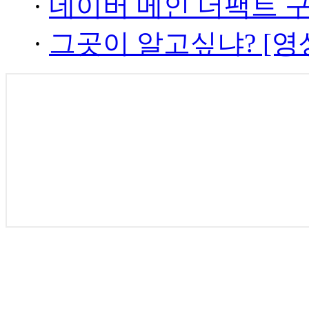
·
네이버 메인 더팩트 
·
그곳이 알고싶냐? [영