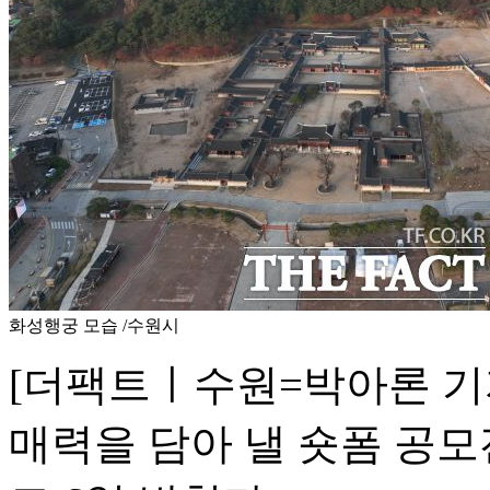
화성행궁 모습 /수원시
[더팩트ㅣ수원=박아론 기
매력을 담아 낼 숏폼 공모