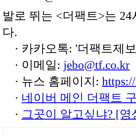
발로 뛰는 <더팩트>는 2
다.
· 카카오톡: '더팩트제보
· 이메일:
jebo@tf.co.kr
· 뉴스 홈페이지:
https:/
·
네이버 메인 더팩트 
·
그곳이 알고싶냐? [영