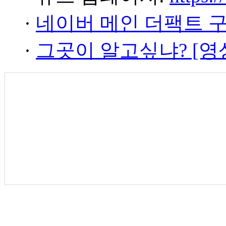
·
네이버 메인 더팩트 
·
그곳이 알고싶냐? [영