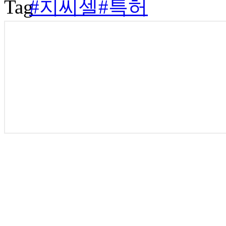
#지씨셀
#특허