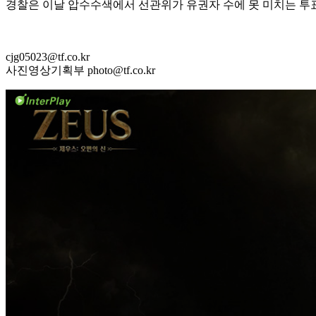
경찰은 이날 압수수색에서 선관위가 유권자 수에 못 미치는 투
cjg05023@tf.co.kr
사진영상기획부 photo@tf.co.kr