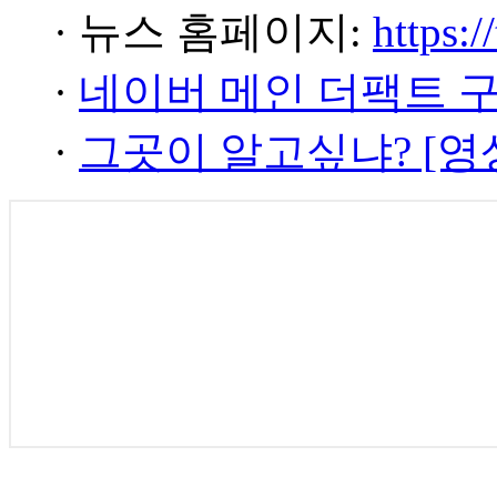
· 뉴스 홈페이지:
https:/
·
네이버 메인 더팩트 
·
그곳이 알고싶냐? [영