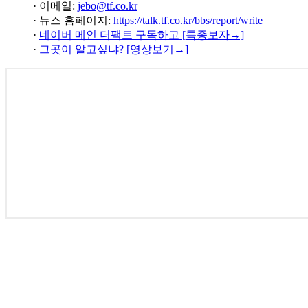
· 이메일:
jebo@tf.co.kr
· 뉴스 홈페이지:
https://talk.tf.co.kr/bbs/report/write
·
네이버 메인 더팩트 구독하고 [특종보자→]
·
그곳이 알고싶냐? [영상보기→]