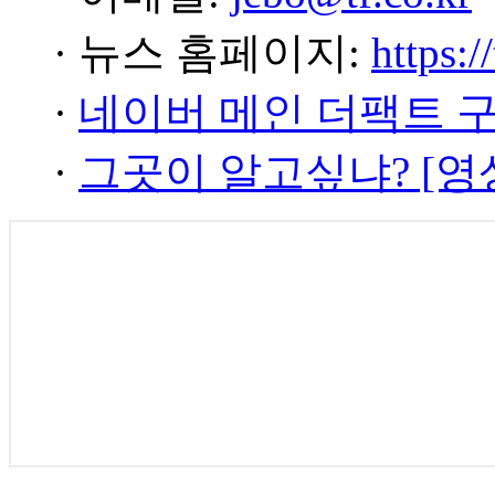
· 뉴스 홈페이지:
https:/
·
네이버 메인 더팩트 
·
그곳이 알고싶냐? [영