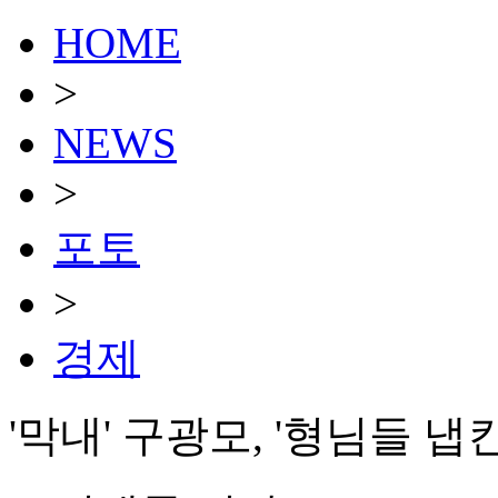
HOME
>
NEWS
>
포토
>
경제
'막내' 구광모, '형님들 냅