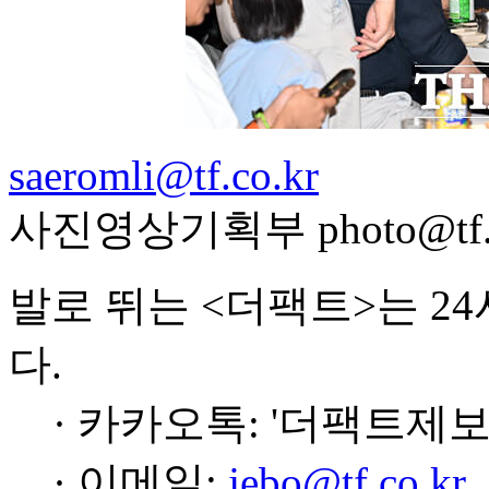
saeromli@tf.co.kr
사진영상기획부 photo@tf.c
발로 뛰는 <더팩트>는 2
다.
· 카카오톡: '더팩트제보
· 이메일:
jebo@tf.co.kr