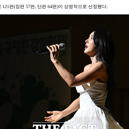
 121편(장편 57편, 단편 64편)이 상영작으로 선정됐다.