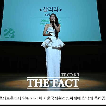
롯데콘서트홀에서 열린 제23회 서울국제환경영화제에 참석해 축하공