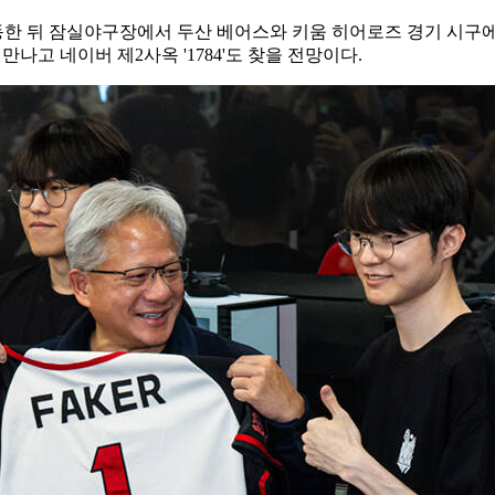
동한 뒤 잠실야구장에서 두산 베어스와 키움 히어로즈 경기 시구에
나고 네이버 제2사옥 '1784'도 찾을 전망이다.