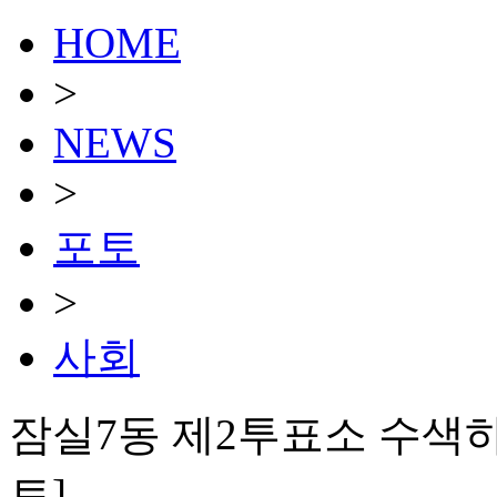
HOME
>
NEWS
>
포토
>
사회
잠실7동 제2투표소 수색하
토]