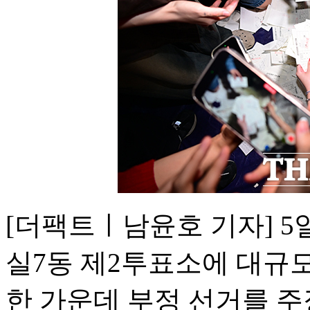
[더팩트ㅣ남윤호 기자] 5
실7동 제2투표소에 대규
한 가운데 부정 선거를 주