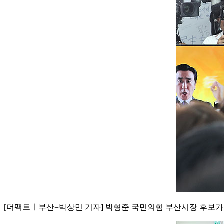
[더팩트ㅣ부산=박상민 기자] 박형준 국민의힘 부산시장 후보가