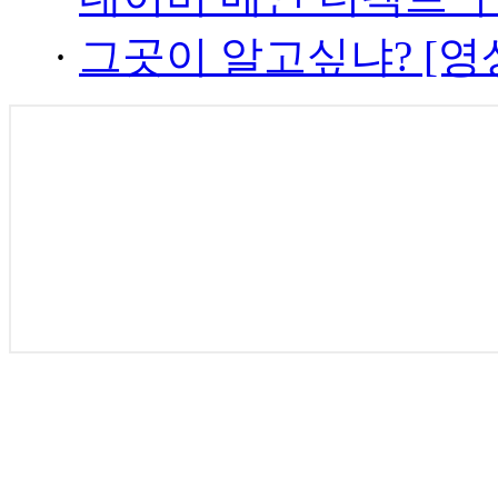
·
그곳이 알고싶냐? [영