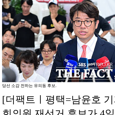
당선 소감 전하는 유의동 후보.
[더팩트ㅣ평택=남윤호 기
회의원 재선거 후보가 4